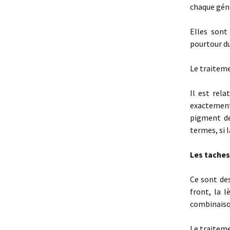
chaque gén
Elles son
pourtour du
Le traiteme
Il est rela
exactement
pigment de
termes, si 
Les taches
Ce sont des
front, la l
combinaison
Le traiteme