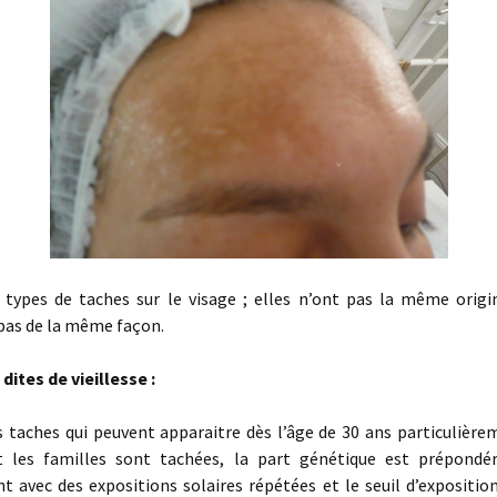
Peelings Chimiques
Ultrasons focalisés pour
le corps
Micro-Needling
Radiofréquence +
Carboxytherapie
Mésolift
Skinbooster
Cryolipolyse
La nouvelle formule de
détatouage
is types de taches sur le visage ; elles n’ont pas la même origi
pas de la même façon.
Epilation
dites de vieillesse :
Gommer l’acide
hyaluronique
 taches qui peuvent apparaitre dès l’âge de 30 ans particulière
Hyperpigmentation
 les familles sont tachées, la part génétique est prépondér
t avec des expositions solaires répétées et le seuil d’expositi