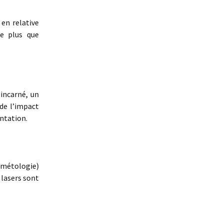
 en relative
ue plus que
incarné, un
de l’impact
entation.
smétologie)
 lasers sont