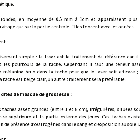
Rhinoplastie médicale
étique.
Dermabrasion
t rondes, en moyenne de 0.5 mm à 1cm et apparaissent plus 
 visage que sur la partie centrale. Elles foncent avec les années.
Carboxythérapie
nt :
L.E.D.
tivement simple : le laser est le traitement de référence car il
Le Soin Inpure : soin
hydra-facial coréen pour
 les pourtours de la tache. Cependant il faut une teneur ass
une Peau Hydratée et
Éclatante
 mélanine brun dans la tache pour que le laser soit efficace ; 
la tache est beige clair, un autre traitement sera préférable.
Radiofréquence
endodermale ATTIVA
 dites de masque de grossesse :
La médecine
régénérative
 taches assez grandes (entre 1 et 8 cm), irrégulières, situées so
èvre supérieure et la partie externe des joues. Ces taches exis
 de présence d’œstrogènes dans le sang et d’exposition au soleil.
nt :