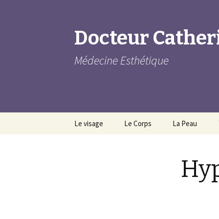
Docteur Cather
Médecine Esthétique
Aller au contenu principal
Le visage
Le Corps
La Peau
Le Front
Les Mains
Les vergeture
Hyp
Les Tempes
Les Fesses
La Cellulite
Sourcils
Le ventre
Cicatrices d’ac
Cernes
Les cuisses
Couperose