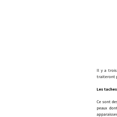
Le Nez
Les Aisselles
Les Pommettes
Bouche
L’Ovale du visage
Le double menton
Le Cou / Décolleté
Il y a tro
traiteront 
Les paupières
Les taches 
Oreilles
Ce sont des
peaux dont
apparaissen