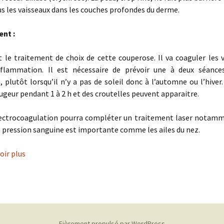
Peelings Chimiques
Ultrasons focalisés pour
s les vaisseaux dans les couches profondes du derme.
le corps
Micro-Needling
ent :
Radiofréquence +
Carboxytherapie
Mésolift
t le traitement de choix de cette couperose. Il va coaguler les 
inflammation. Il est nécessaire de prévoir une à deux séanc
Skinbooster
e, plutôt lorsqu’il n’y a pas de soleil donc à l’automne ou l’hiver
ugeur pendant 1 à 2 h et des croutelles peuvent apparaitre.
Cryolipolyse
électrocoagulation pourra compléter un traitement laser notamm
La nouvelle formule de
détatouage
a pression sanguine est importante comme les ailes du nez.
Epilation
oir plus
Gommer l’acide
hyaluronique
Hyperpigmentation
Fièrement propulsé par WordPress