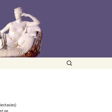
Rechercher :
iectasies)
 et ne