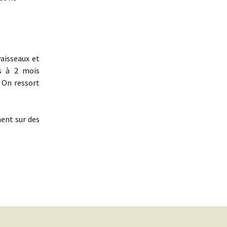
vaisseaux et
es à 2 mois
. On ressort
ent sur des