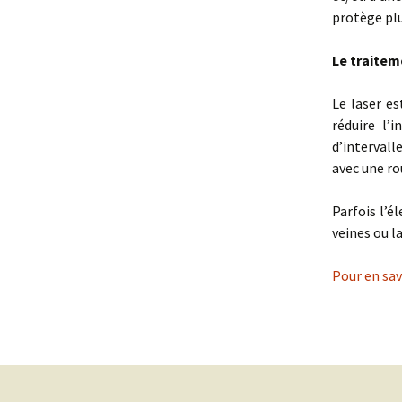
protège plu
Le Nez
Les Aisselles
Le traitem
Les Pommettes
Le laser es
Bouche
réduire l’
d’intervall
L’Ovale du visage
avec une ro
Le double menton
Parfois l’
Le Cou / Décolleté
veines ou l
Les paupières
Pour en sav
Oreilles