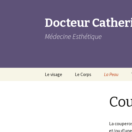
Docteur Cather
Médecine Esthétique
Aller au contenu principal
Le visage
Le Corps
La Peau
Le Front
Les Mains
Les vergeture
Co
Les Tempes
Les Fesses
La Cellulite
Sourcils
Le ventre
Cicatrices d’ac
La couperos
Cernes
Les cuisses
Couperose
et/ou d’une 