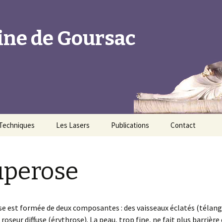
ine de Goursac
Techniques
Les Lasers
Publications
Contact
s
Radiofréquence
Laser Epilation Clarity II
Multipolaire
uperose
Les différents
Laser Vasculaire
Les nouveaux Ultrasons
traitements de la cellulite
Focalisés HIFU – Dual Hi
né
Laser Pigmentaire
LLT (Low Level Laser
Les fils tenseurs
Therapy)
e est formée de deux composantes : des vaisseaux éclatés (télang
Laser CO2 Fractionné
roseur diffuse (érythrose). La peau, trop fine, ne fait plus barrière